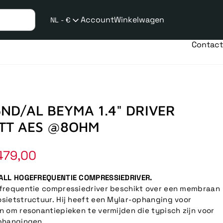
Account
Winkelwagen
NL - €
Verzend
taalwijziging
Contact
ND/AL BEYMA 1.4" DRIVER
TT AES @8OHM
479,00
ALL HOGEFREQUENTIE COMPRESSIEDRIVER.
frequentie compressiedriver beschikt over een membraan
ietstructuur. Hij heeft een Mylar-ophanging voor
 om resonantiepieken te vermijden die typisch zijn voor
phangingen.