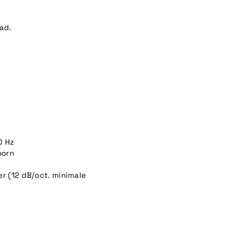
aad.
0 Hz
oorn
r (12 dB/oct. minimale