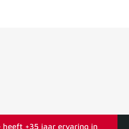
ervaring
Vanaf 75€ gratis verstuurd
 heeft +35 jaar ervaring in