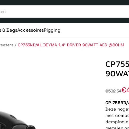
s & Bags
Accessoires
Rigging
/
eeters
CP755ND/AL BEYMA 1.4" DRIVER 90WATT AES @8OHM
CP755
90WA
€
€502,54
CP-755ND/
Deze hoge
met compos
demping en
metalen o