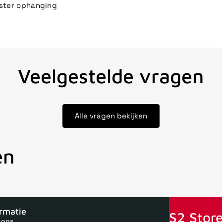
ster ophanging
Veelgestelde vragen
Alle vragen bekijken
en
oor 15uur besteld, zelfde dag verstuurd
Echte winkel
+35 jaar 
ormatie
S2 Store
 ons