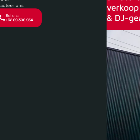
verkoop 
acteer ons
& DJ-ge
Bel ons
+32 89 308 954