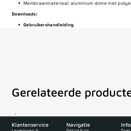
Membraanmateriaal: aluminium dome met polye
Downloads:
Gebruikershandleiding
Gerelateerde product
V
Klantenservice
Navigatie
Inf
Leveringen &
Geluid & pa
Over