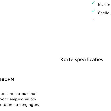
Nr. 1 i
Snelle 
Korte specificaties
 @8OHM
er een membraan met
voor demping en om
 metalen ophangingen.