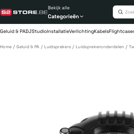
Meteen
Bekijk alle
naar
de
Categorieën
content
Geluid & PA
DJ
Studio
Installatie
Verlichting
Kabels
Flightcase
/
/
/
/
Home
Geluid & PA
Luidsprekers
Luidsprekeronderdelen
Tw