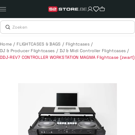
Meteen
naar
de
content
/
/
/
Home
FLIGHTCASES & BAGS
Flightcases
/
/
DJ & Producer Flightcases
DJ & Midi Controller Flightcases
DDJ-REV7 CONTROLLER WORKSTATION MAGMA Flightcase (zwart)