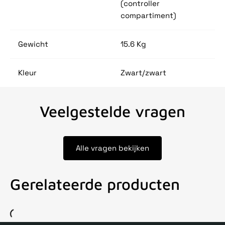
(controller
compartiment)
Gewicht
15.6 Kg
Kleur
Zwart/zwart
Veelgestelde vragen
Alle vragen bekijken
Gerelateerde producten
Voor 15uur besteld, zelfde dag verstuurd
Echte winkel
+35 j