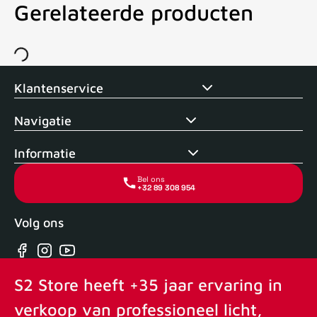
Gerelateerde producten
Voor 15uur besteld, zelfde dag verstuurd
Echte winkel
+35 j
Klantenservice
Navigatie
Informatie
Bel ons
+32 89 308 954
Volg ons
Facebook
Instagram
YouTube
S2 Store heeft +35 jaar ervaring in
verkoop van professioneel licht,