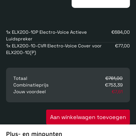
1x ELX200-10P Electro-Voice Actieve
€684,00
Luidspreker
1x ELX200-10-CVR Electro-Voice Cover voor
€77,00
ELX200-10(P)
Totaal
€761,00
Combinatieprijs
€753,39
Jouw voordeel
€7,61
Aan winkelwagen toevoegen
Plus- en minpunten