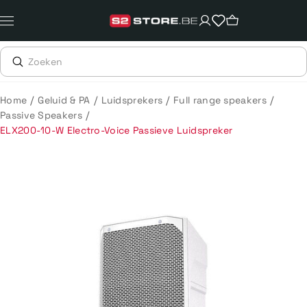
Meteen
naar
de
content
/
/
/
/
Home
Geluid & PA
Luidsprekers
Full range speakers
/
Passive Speakers
ELX200-10-W Electro-Voice Passieve Luidspreker