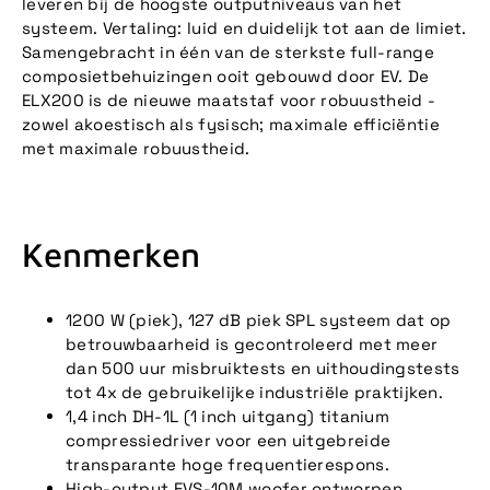
leveren bij de hoogste outputniveaus van het
systeem. Vertaling: luid en duidelijk tot aan de limiet.
Samengebracht in één van de sterkste full-range
composietbehuizingen ooit gebouwd door EV. De
ELX200 is de nieuwe maatstaf voor robuustheid -
zowel akoestisch als fysisch; maximale efficiëntie
met maximale robuustheid.
Kenmerken
1200 W (piek), 127 dB piek SPL systeem dat op
betrouwbaarheid is gecontroleerd met meer
dan 500 uur misbruiktests en uithoudingstests
tot 4x de gebruikelijke industriële praktijken.
1,4 inch DH-1L (1 inch uitgang) titanium
compressiedriver voor een uitgebreide
transparante hoge frequentierespons.
High-output EVS-10M woofer ontworpen