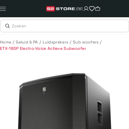
Meteen
naar
de
content
/
/
/
/
Home
Geluid & PA
Luidsprekers
Sub woofers
ETX-18SP Electro-Voice Actieve Subwoofer