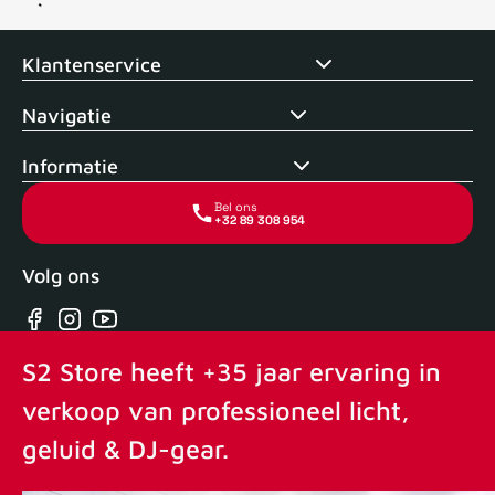
Voor 15uur besteld, zelfde dag verstuurd
Echte winkel
+35 j
Klantenservice
Navigatie
Informatie
Bel ons
+32 89 308 954
Volg ons
Facebook
Instagram
YouTube
S2 Store heeft +35 jaar ervaring in
verkoop van professioneel licht,
geluid & DJ-gear.