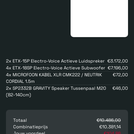
2x ETX-15P Electro-Voice Actieve Luidspreker
€3.172,00
4x ETX-18SP Electro-Voice Actieve Subwoofer
€7.196,00
4x MICROFOON KABEL XLR CMK222 / NEUTRIK
€72,00
CORDIAL 1.5m
2x SP2332B GRAVITY Speaker Tussenpaal M20
€46,00
(82-140cm)
Totaal
€10.486,00
Combinatieprijs
€10.381,14
Jouw voordeel
€104,86