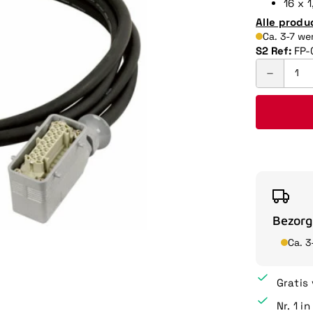
16 x 
Alle produ
Ca. 3-7 w
S2 Ref:
FP-
Bezorg
Ca. 
Gratis
Nr. 1 i