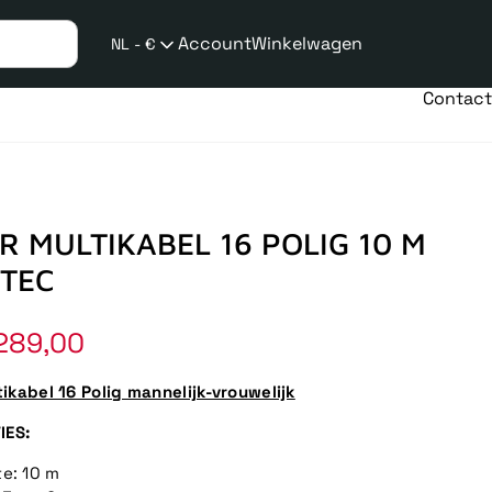
Account
Winkelwagen
NL - €
Verzend
taalwijziging
Contact
 MULTIKABEL 16 POLIG 10 M
TEC
289,00
ikabel 16 Polig mannelijk-vrouwelijk
IES:
e: 10 m