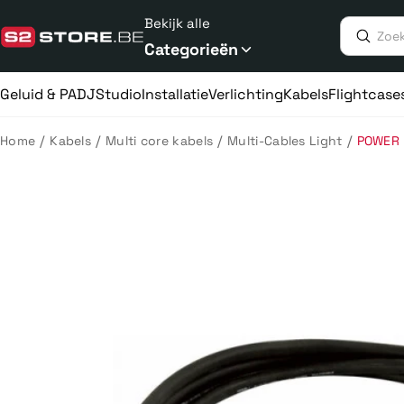
Meteen
Bekijk alle
naar
de
Categorieën
content
Geluid & PA
DJ
Studio
Installatie
Verlichting
Kabels
Flightcase
/
/
/
/
Home
Kabels
Multi core kabels
Multi-Cables Light
POWER 