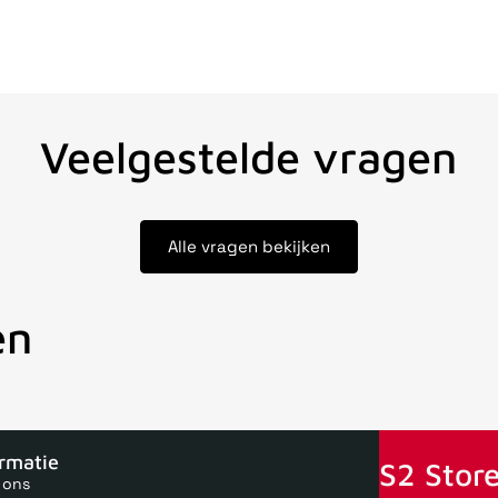
Veelgestelde vragen
Alle vragen bekijken
en
oor 15uur besteld, zelfde dag verstuurd
Echte winkel
+35 jaar 
ormatie
S2 Store
 ons