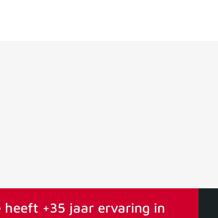
ervaring
Vanaf 75€ gratis verstuurd
 heeft +35 jaar ervaring in