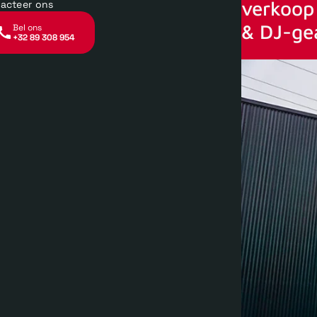
verkoop 
acteer ons
& DJ-ge
Bel ons
+32 89 308 954