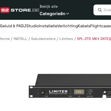
Meteen
Bekijk alle
naar
de
Categorieën
content
Geluid & PA
DJ
Studio
Installatie
Verlichting
Kabels
Flightcase
/
/
/
/
Home
INSTALL
Geluidsmeters
Limiters
SPL-2TS MKII DATE