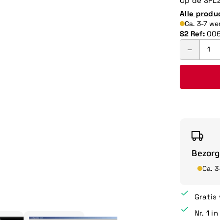
Op de SPL2
Alle produ
Ca. 3-7 w
S2 Ref:
00
Bezorg
Ca. 
Gratis
Nr. 1 i