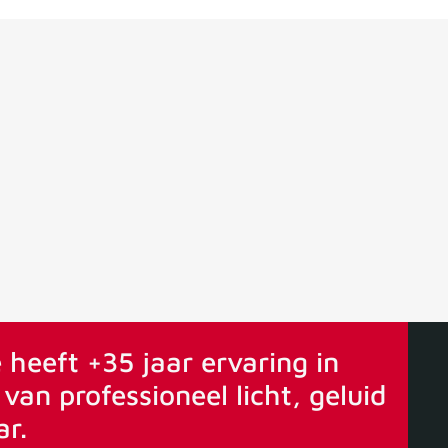
ervaring
Vanaf 75€ gratis verstuurd
 heeft +35 jaar ervaring in
van professioneel licht, geluid
ar.