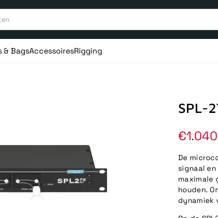
s & Bags
Accessoires
Rigging
Q
SPL-2
Norma
€1.040
prijs
De microco
signaal en
maximale 
houden. Om
dynamiek v