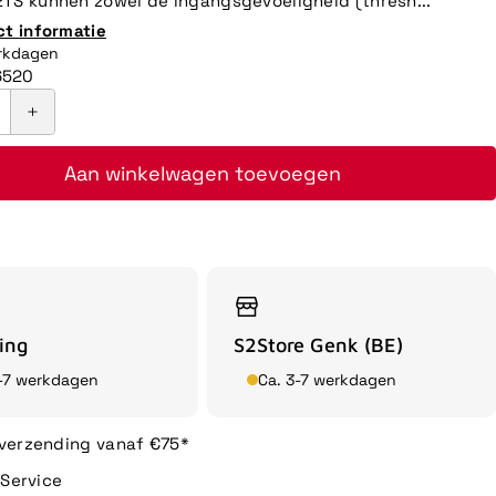
TS kunnen zowel de ingangsgevoeligheid (thresh...
ct informatie
erkdagen
6520
Aan winkelwagen toevoegen
ing
S2Store Genk (BE)
3-7 werkdagen
Ca. 3-7 werkdagen
 verzending vanaf €75*
n Service