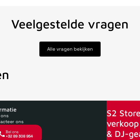
Veelgestelde vragen
Alle vragen bekijken
en
oor 15uur besteld, zelfde dag verstuurd
Echte winkel
+35 jaar 
ormatie
S2 Store
 ons
verkoop 
acteer ons
& DJ-ge
Bel ons
+32 89 308 954