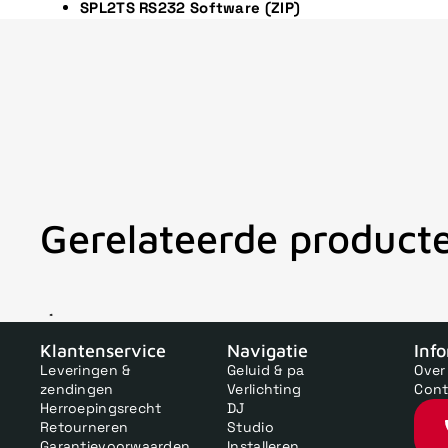
SPL2TS RS232 Software (ZIP)
Gerelateerde product
V
Klantenservice
Navigatie
Inf
Leveringen &
Geluid & pa
Over
zendingen
Verlichting
Cont
Herroepingsrecht
DJ
Retourneren
Studio
Garantievoorwaarden
Installeren