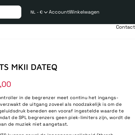
Account
Winkelwagen
NL - €
Verzend
taalwijziging
Contact
TS MKII DATEQ
le
,00
ntroller in de begrenzer meet continu het ingangs-
 verzwakt de uitgang zoveel als noodzakelijk is om de
geluidsdruk beneden een vooraf ingestelde waarde te
dat de SPL begrenzers geen piek-limiters zijn, wordt de
an de muziek niet aangetast.