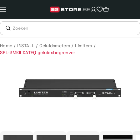
Meteen
naar
de
content
/
/
/
/
Home
INSTALL
Geluidsmeters
Limiters
SPL-3MKII DATEQ geluidsbegrenzer