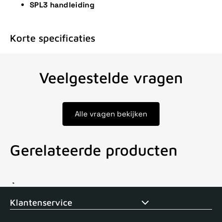
SPL3 handleiding
Korte specificaties
Veelgestelde vragen
Alle vragen bekijken
Gerelateerde producten
Voor 15uur besteld, zelfde dag verstuurd
Echte winkel
+35 j
Klantenservice