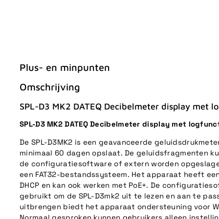
Plus- en minpunten
Omschrijving
SPL-D3 MK2 DATEQ Decibelmeter display met lo
SPL-D3 MK2 DATEQ Decibelmeter display met logfunc
De SPL-D3MK2 is een geavanceerde geluidsdrukmete
minimaal 60 dagen opslaat. De geluidsfragmenten k
de configuratiesoftware of extern worden opgeslage
een FAT32-bestandssysteem. Het apparaat heeft ee
DHCP en kan ook werken met PoE+. De configuraties
gebruikt om de SPL-D3mk2 uit te lezen en aan te pa
uitbrengen biedt het apparaat ondersteuning voor W
Normaal gesproken kunnen gebruikers alleen instellin