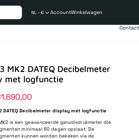
Account
Winkelwagen
NL - €
Verzend
taalwijziging
Contact
3 MK2 DATEQ Decibelmeter
y met logfunctie
1.690,00
 DATEQ Decibelmeter display met logfunctie
MK2 is een geavanceerde geluidsdrukmeter die
agmenten minimaal 60 dagen opslaat. De
agmenten kunnen worden bekeken via de