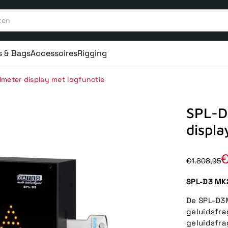
s & Bags
Accessoires
Rigging
meter display met logfunctie
SPL-D
displa
€
€1.808,95
SPL-D3 MK2
De SPL-D3
geluidsfr
geluidsfr