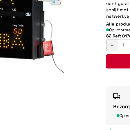
configura
schijf met
netwerkver
Alle produ
Op voorra
S2 Ref:
017
Bezorg
Op v