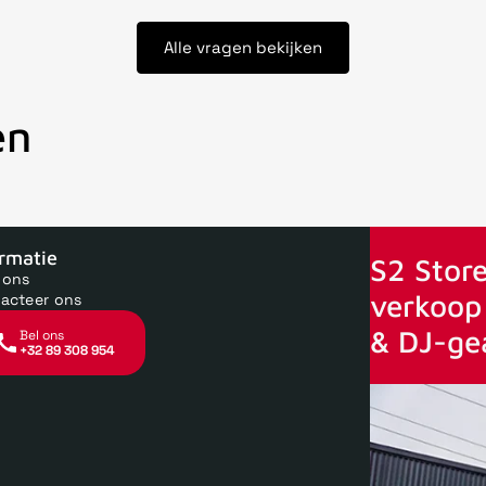
Alle vragen bekijken
en
oor 15uur besteld, zelfde dag verstuurd
Echte winkel
+35 jaar 
ormatie
S2 Store
 ons
verkoop 
acteer ons
& DJ-ge
Bel ons
+32 89 308 954