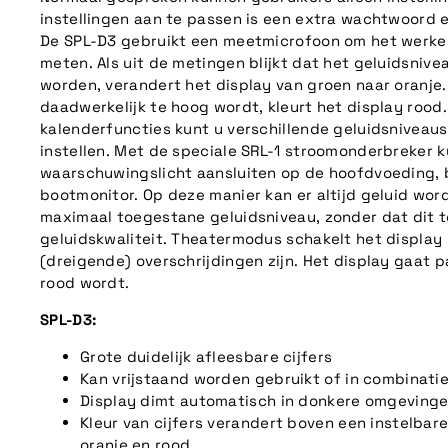
instellingen aan te passen is een extra wachtwoord 
De SPL-D3 gebruikt een meetmicrofoon om het werkel
meten. Als uit de metingen blijkt dat het geluidsnive
worden, verandert het display van groen naar oranje.
daadwerkelijk te hoog wordt, kleurt het display rood
kalenderfuncties kunt u verschillende geluidsniveau
instellen. Met de speciale SRL-1 stroomonderbreker k
waarschuwingslicht aansluiten op de hoofdvoeding, 
bootmonitor. Op deze manier kan er altijd geluid wo
maximaal toegestane geluidsniveau, zonder dat dit t
geluidskwaliteit. Theatermodus schakelt het display 
(dreigende) overschrijdingen zijn. Het display gaat p
rood wordt.
SPL-D3:
Grote duidelijk afleesbare cijfers
Kan vrijstaand worden gebruikt of in combinat
Display dimt automatisch in donkere omgeving
Kleur van cijfers verandert boven een instelbar
oranje en rood