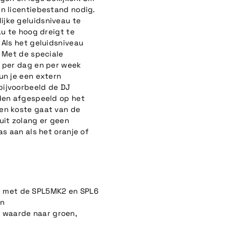
en licentiebestand nodig.
ijke geluidsniveau te
au te hoog dreigt te
 Als het geluidsniveau
. Met de speciale
s per dag en per week
un je een extern
bijvoorbeeld de DJ
rden afgespeeld op het
en koste gaat van de
uit zolang er geen
as aan als het oranje of
ie met de SPL5MK2 en SPL6
en
e waarde naar groen,