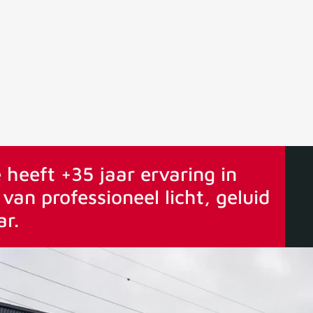
ervaring
Vanaf 75€ gratis verstuurd
 heeft +35 jaar ervaring in
van professioneel licht, geluid
ar.