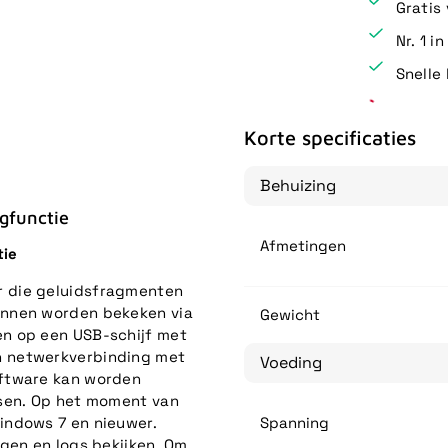
Gratis
Nr. 1 i
Snelle 
Korte specificaties
Behuizing
gfunctie
Afmetingen
tie
r die geluidsfragmenten
unnen worden bekeken via
Gewicht
n op een USB-schijf met
n netwerkverbinding met
Voeding
oftware kan worden
ssen. Op het moment van
indows 7 en nieuwer.
Spanning
gen en logs bekijken. Om