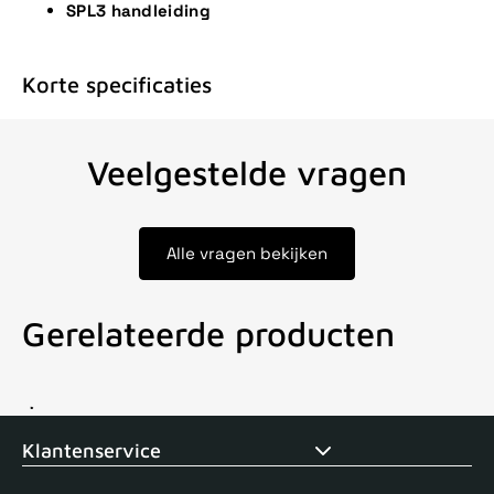
SPL3 handleiding
Korte specificaties
Veelgestelde vragen
Alle vragen bekijken
Gerelateerde producten
Voor 15uur besteld, zelfde dag verstuurd
Echte winkel
+35 j
Klantenservice