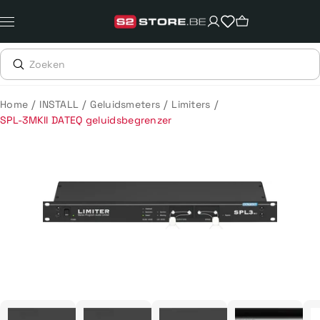
Meteen
naar
de
content
/
/
/
/
Home
INSTALL
Geluidsmeters
Limiters
SPL-3MKII DATEQ geluidsbegrenzer