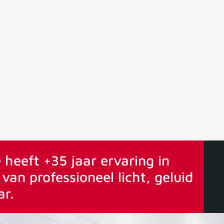
ervaring
Vanaf 75€ gratis verstuurd
 heeft +35 jaar ervaring in
van professioneel licht, geluid
ar.