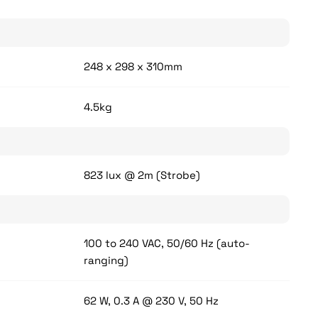
248 x 298 x 310mm
4.5kg
823 lux @ 2m (Strobe)
100 to 240 VAC, 50/60 Hz (auto-
ranging)
62 W, 0.3 A @ 230 V, 50 Hz