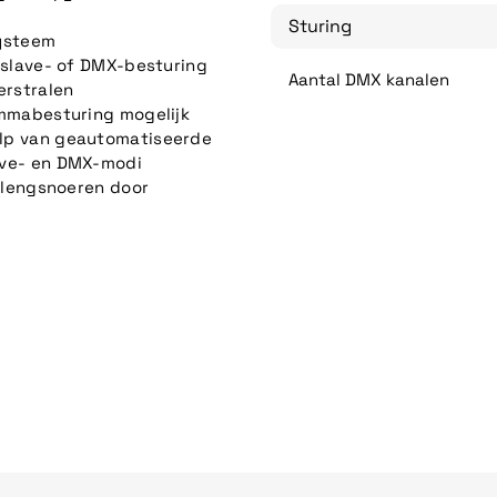
Sturing
systeem
/slave- of DMX-besturing
Aantal DMX kanalen
erstralen
ammabesturing mogelijk
lp van geautomatiseerde
ave- en DMX-modi
erlengsnoeren door