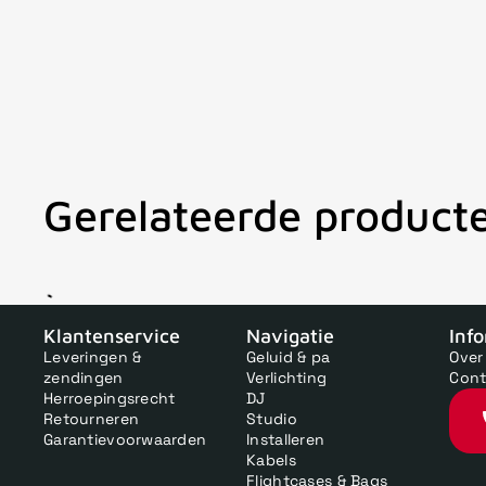
Gerelateerde product
V
Klantenservice
Navigatie
Inf
Leveringen &
Geluid & pa
Over
zendingen
Verlichting
Cont
Herroepingsrecht
DJ
Retourneren
Studio
Garantievoorwaarden
Installeren
Kabels
Flightcases & Bags