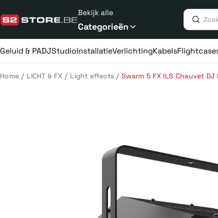
Meteen
Bekijk alle
naar
de
Categorieën
content
Geluid & PA
DJ
Studio
Installatie
Verlichting
Kabels
Flightcase
/
/
/
Home
LICHT & FX
Light effects
Swarm 5 FX ILS Chauvet DJ 