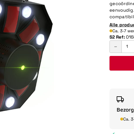
gecoördine
eenvoudig.
compatibili
Alle produ
Ca. 3-7 w
S2 Ref:
016
Bezorg
Ca. 