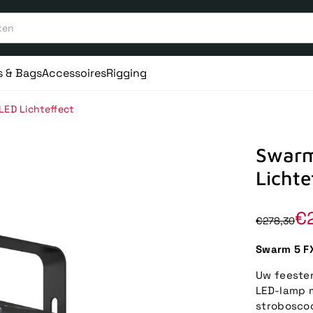
s & Bags
Accessoires
Rigging
LED Lichteffect
Swarm
Lichte
€
€278,30
Swarm 5 FX
Uw feesten
LED-lamp m
stroboscoo