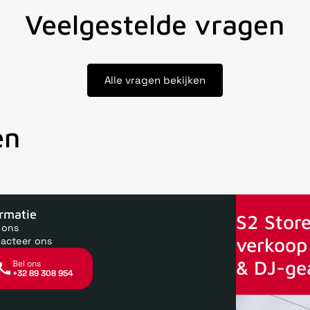
Veelgestelde vragen
Alle vragen bekijken
en
oor 15uur besteld, zelfde dag verstuurd
Echte winkel
+35 jaar 
ormatie
S2 Store
 ons
verkoop 
acteer ons
& DJ-ge
Bel ons
+32 89 308 954