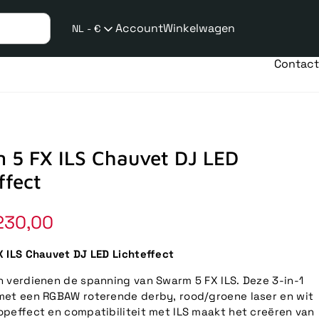
Account
Winkelwagen
NL - €
Verzend
taalwijziging
Contact
 5 FX ILS Chauvet DJ LED
ffect
230,00
 ILS Chauvet DJ LED Lichteffect
 verdienen de spanning van Swarm 5 FX ILS. Deze 3-in-1
et een RGBAW roterende derby, rood/groene laser en wit
peffect en compatibiliteit met ILS maakt het creëren van