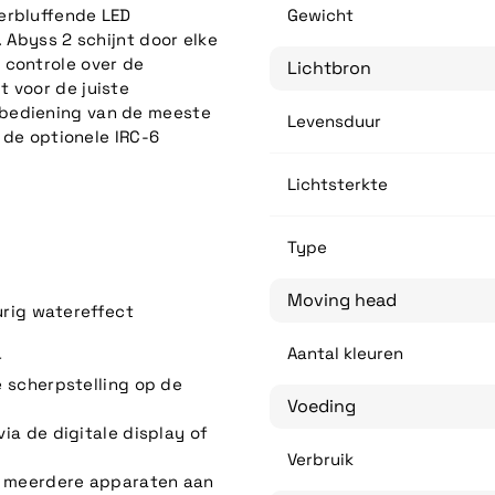
erbluffende LED
Gewicht
. Abyss 2 schijnt door elke
 controle over de
Lichtbron
 voor de juiste
 bediening van de meeste
Levensduur
f de optionele IRC-6
Lichtsterkte
Type
Moving head
urig watereffect
Aantal kleuren
r
 scherpstelling op de
Voeding
ia de digitale display of
Verbruik
r meerdere apparaten aan