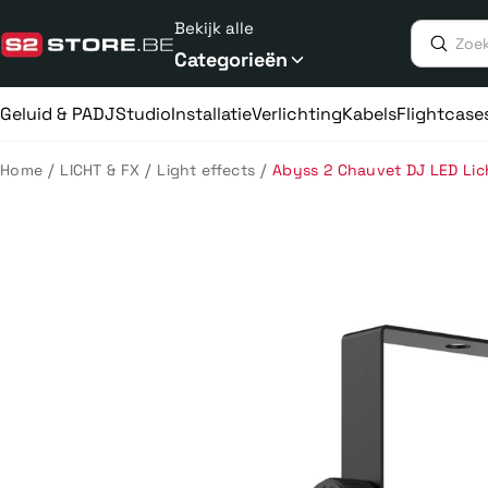
Meteen
Bekijk alle
naar
de
Categorieën
content
Geluid & PA
DJ
Studio
Installatie
Verlichting
Kabels
Flightcase
/
/
/
Home
LICHT & FX
Light effects
Abyss 2 Chauvet DJ LED Lic