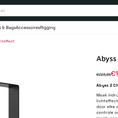
s & Bags
Accessoires
Rigging
hteffect
Abyss 
€1
€223,85
Abyss 2 Ch
Maak indru
lichteffec
door elke 
controle o