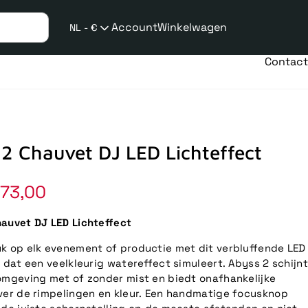
Account
Winkelwagen
NL - €
Verzend
taalwijziging
Contact
2 Chauvet DJ LED Lichteffect
73,00
auvet DJ LED Lichteffect
k op elk evenement of productie met dit verbluffende LED
t dat een veelkleurig watereffect simuleert. Abyss 2 schijnt
omgeving met of zonder mist en biedt onafhankelijke
ver de rimpelingen en kleur. Een handmatige focusknop