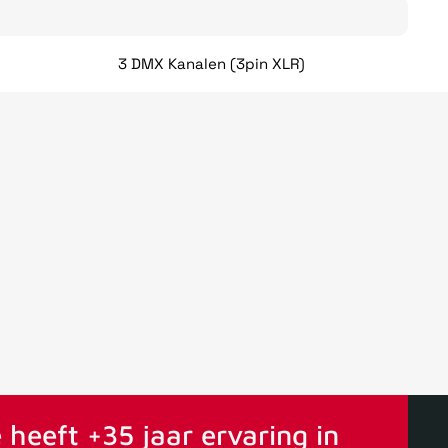
3 DMX Kanalen (3pin XLR)
ervaring
Vanaf 75€ gratis verstuurd
 heeft +35 jaar ervaring in