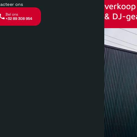
verkoop 
acteer ons
& DJ-ge
Bel ons
+32 89 308 954