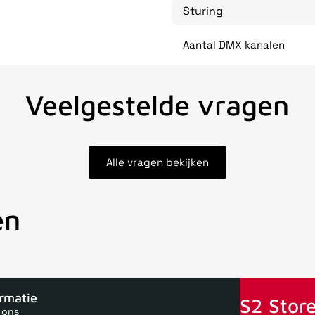
Sturing
Aantal DMX kanalen
Veelgestelde vragen
Alle vragen bekijken
en
oor 15uur besteld, zelfde dag verstuurd
Echte winkel
+35 jaar 
ormatie
S2 Store
 ons