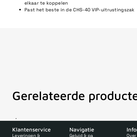
elkaar te koppelen
Past het beste in de CHS-40 VIP-uitrustingszak
Gerelateerde product
V
Klantenservice
Navigatie
Inf
Leveringen &
Geluid & pa
Over