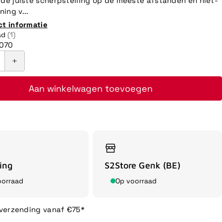
 de juiste scherpstelling op de meeste afstanden en niet-
ing v...
ct informatie
ad
(1)
070
Aan winkelwagen toevoegen
ing
S2Store Genk (BE)
oorraad
Op voorraad
 verzending vanaf €75*