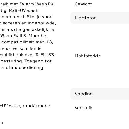
ereik met Swarm Wash FX
Gewicht
erby, RGB+UV wash,
combineert. Stel je voor:
Lichtbron
rojecteren en ingebouwde,
mma's die gemakkelijk te
m Wash FX ILS. Maar het
 compatibiliteit met ILS,
 voor verschillende
schikt ook over D-Fi USB-
Lichtsterkte
-besturing. Toegang tot
 afstandsbediening,
Voeding
B+UV wash, rood/groene
Verbruik
em