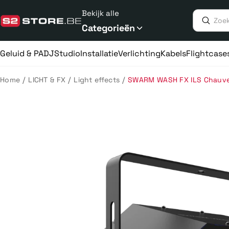
Meteen
Bekijk alle
naar
de
Categorieën
content
Geluid & PA
DJ
Studio
Installatie
Verlichting
Kabels
Flightcase
/
/
/
Home
LICHT & FX
Light effects
SWARM WASH FX ILS Chauvet 