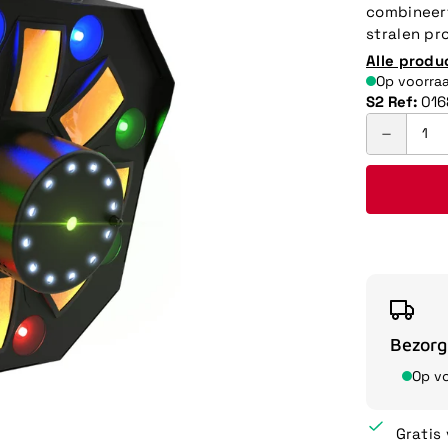
combineert
stralen pr
Alle produ
Op voorra
S2 Ref:
016
Bezorg
Op v
Gratis