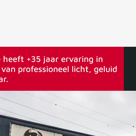
ervaring
Vanaf 75€ gratis verstuurd
 heeft +35 jaar ervaring in
van professioneel licht, geluid
ar.