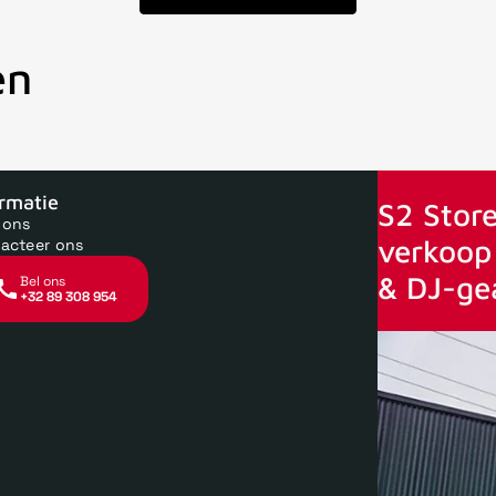
en
oor 15uur besteld, zelfde dag verstuurd
Echte winkel
+35 jaar 
ormatie
S2 Store
 ons
verkoop 
acteer ons
& DJ-ge
Bel ons
+32 89 308 954