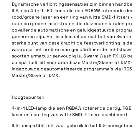
Dynamische verlichtingssensaties zijn binnen handb
ILS, een 4-in-1 LED-lamp die een RGBAW roterende d
rood/groene laser en een ring van witte SMD-flitsers 
rode en groene laserstralen die duizenden stralen p
opvallende automatische en geluidgestuurde progra
genereren zijn. Het is allemaal de realiteit van Swar
sterke punt van deze krachtige feestverlichting is de
waardoor het creëren van gecoördineerde lichtshows
soorten armatuur eenvoudig is. Swarm Wash FX ILS be
compatibiliteit voor draadloze Master/Slave- of DMX
ingebouwde geautomatiseerde programma's via IRC6
Master/Slave of DMX.
Hoogtepunten
4-in-1 LED-lamp die een RGBAW roterende derby, RG
laser en een ring van witte SMD-flitsers combineert
ILS-compatibiliteit voor gebruik in het ILS-ecosyste