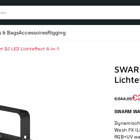
s & Bags
Accessoires
Rigging
DJ LED Lichteffect 4-in-1
SWARM
Lichte
€
€344,85
SWARM WASH
Dynamische
Wash FX IL
RGB+UV was