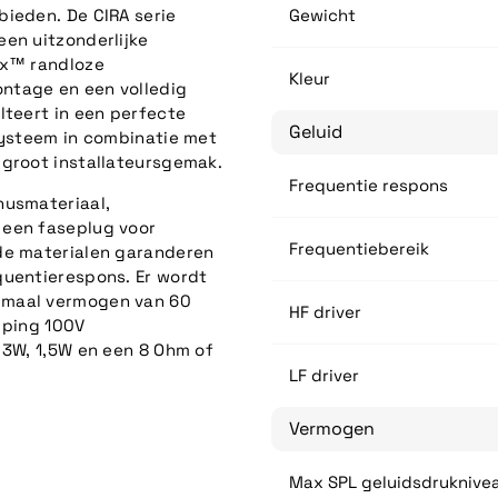
bieden. De CIRA serie
Gewicht
een uitzonderlijke
ix™ randloze
Kleur
ntage en een volledig
lteert in een perfecte
Geluid
systeem in combinatie met
 groot installateursgemak.
Frequentie respons
nusmateriaal,
 een faseplug voor
Frequentiebereik
rde materialen garanderen
quentierespons. Er wordt
imaal vermogen van 60
HF driver
apping 100V
 3W, 1,5W en een 8 Ohm of
LF driver
Vermogen
Max SPL geluidsdruknive