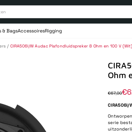
s & Bags
Accessoires
Rigging
/
ers
CIRA506I/W Audac Plafondluidspreker 8 Ohm en 100 V (Wit
CIRA5
Ohm e
€6
€67,00
CIRA506I/W
Ontworpen 
serie best
uitzonderl