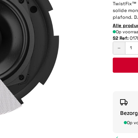
TwistFix™
solide mon
plafond. D.
Alle produ
Op voorra
S2 Ref:
017
Bezorg
Op v