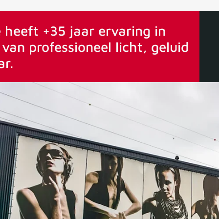
ervaring
Vanaf 75€ gratis verstuurd
 heeft +35 jaar ervaring in
van professioneel licht, geluid
ar.