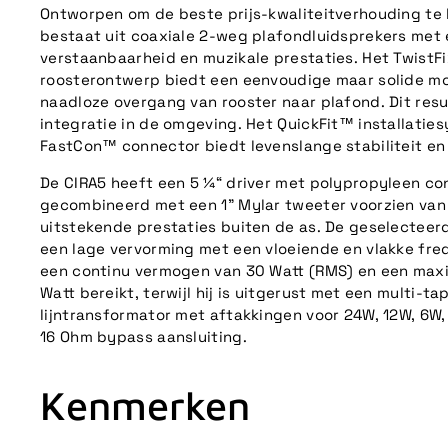
Ontworpen om de beste prijs-kwaliteitverhouding te 
bestaat uit coaxiale 2-weg plafondluidsprekers met 
verstaanbaarheid en muzikale prestaties. Het TwistF
roosterontwerp biedt een eenvoudige maar solide mo
naadloze overgang van rooster naar plafond. Dit resu
integratie in de omgeving. Het QuickFit™ installatie
FastCon™ connector biedt levenslange stabiliteit en
De CIRA5 heeft een 5 ¼“ driver met polypropyleen co
gecombineerd met een 1” Mylar tweeter voorzien van
uitstekende prestaties buiten de as. De geselectee
een lage vervorming met een vloeiende en vlakke fre
een continu vermogen van 30 Watt (RMS) en een max
Watt bereikt, terwijl hij is uitgerust met een multi-t
lijntransformator met aftakkingen voor 24W, 12W, 6W,
16 Ohm bypass aansluiting.
Kenmerken