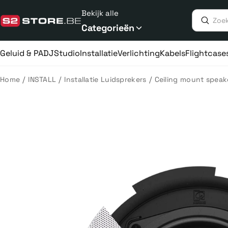
Meteen
Bekijk alle
naar
de
Categorieën
content
Geluid & PA
DJ
Studio
Installatie
Verlichting
Kabels
Flightcase
/
/
/
Home
INSTALL
Installatie Luidsprekers
Ceiling mount speak