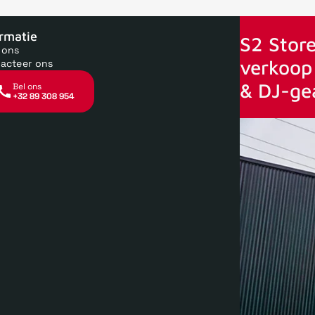
oor 15uur besteld, zelfde dag verstuurd
Echte winkel
+35 jaar 
ormatie
S2 Store
 ons
verkoop 
acteer ons
& DJ-ge
Bel ons
+32 89 308 954