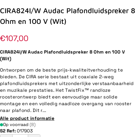
CIRA824I/W Audac Plafondluidspreker 8
Ohm en 100 V (Wit)
Normale
€107,00
prijs
CIRA824I/W Audac Plafondluidspreker 8 Ohm en 100 V
(Wit)
Ontworpen om de beste prijs-kwaliteitverhouding te
bieden. De CIRA serie bestaat uit coaxiale 2-weg
plafondluidsprekers met uitzonderlijke verstaanbaarheid
en muzikale prestaties. Het TwistFix™ randloze
roosterontwerp biedt een eenvoudige maar solide
montage en een volledig naadloze overgang van rooster
naar plafond. Dit r...
Alle product informatie
Op voorraad
(8)
S2 Ref:
017903