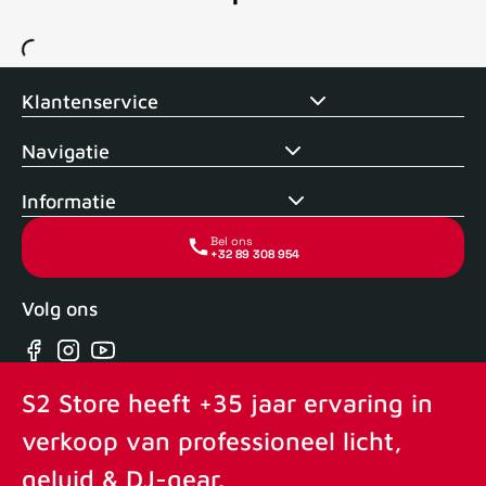
Voor 15uur besteld, zelfde dag verstuurd
Echte winkel
+35 j
Klantenservice
Navigatie
Informatie
Bel ons
+32 89 308 954
Volg ons
Facebook
Instagram
YouTube
S2 Store heeft +35 jaar ervaring in
verkoop van professioneel licht,
geluid & DJ-gear.