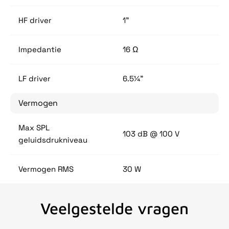
HF driver
1"
Impedantie
16 Ω
LF driver
6.5¼”
Vermogen
Max SPL
103 dB @ 100 V
geluidsdrukniveau
Vermogen RMS
30 W
Veelgestelde vragen