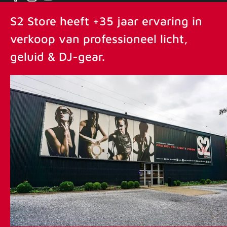
Facebook
Instagram
YouTube
S2 Store heeft +35 jaar ervaring in
verkoop van professioneel licht,
geluid & DJ-gear.